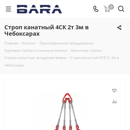
0
Строп канатный 4СК 2т 3м в
Чебоксарах
Главная
-
Каталог
-
Грузоподъемное оборудование
-
Грузовые стропы и стальные канаты
-
Канатные стропы
-
Стропы канатные четырехветвевые
-
Строп канатный 4СК 2т 3м в
Чебоксарах