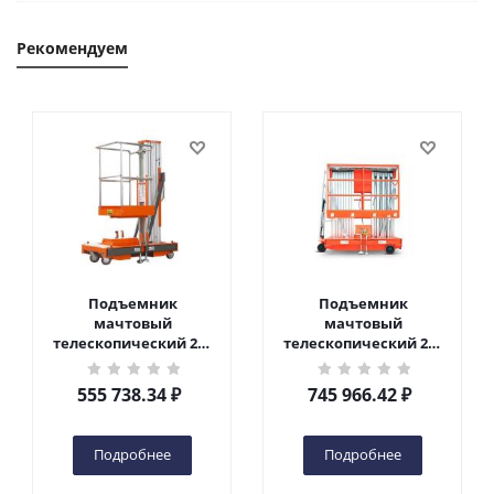
Рекомендуем
Подъемник
Подъемник
мачтовый
мачтовый
телескопический 200
телескопический 200
кг 6 м TOR GTWY6-200S
кг 10 м TOR GTWY10-
DC 2-мачтовый
200S DC 2-мачтовый
555 738.34
₽
745 966.42
₽
(автономный) (G) в
(автономный) (N) в
Чебоксарах
Чебоксарах
Подробнее
Подробнее