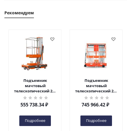
Рекомендуем
Подъемник
Подъемник
мачтовый
мачтовый
телескопический 200
телескопический 200
кг 6 м TOR GTWY6-200S
кг 10 м TOR GTWY10-
DC 2-мачтовый
200S DC 2-мачтовый
555 738.34
₽
745 966.42
₽
(автономный) (G) в
(автономный) (N) в
Чебоксарах
Чебоксарах
Подробнее
Подробнее