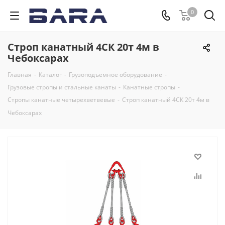
0
Строп канатный 4СК 20т 4м в
Чебоксарах
Главная
-
Каталог
-
Грузоподъемное оборудование
-
Грузовые стропы и стальные канаты
-
Канатные стропы
-
Стропы канатные четырехветвевые
-
Строп канатный 4СК 20т 4м в
Чебоксарах