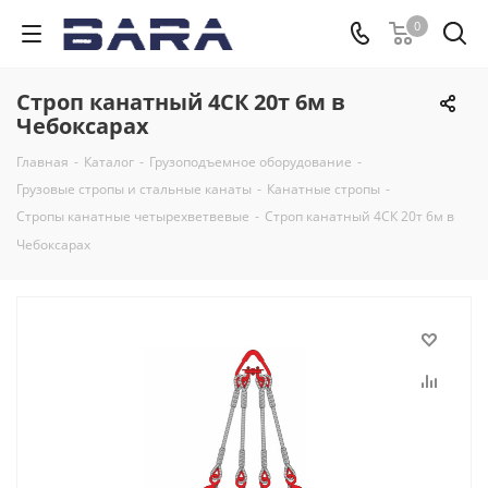
0
Строп канатный 4СК 20т 6м в
Чебоксарах
Главная
-
Каталог
-
Грузоподъемное оборудование
-
Грузовые стропы и стальные канаты
-
Канатные стропы
-
Стропы канатные четырехветвевые
-
Строп канатный 4СК 20т 6м в
Чебоксарах