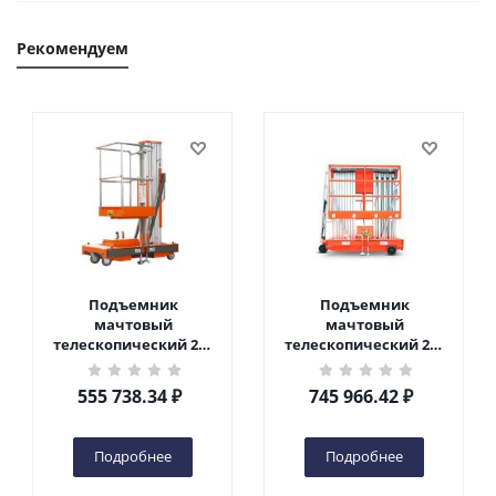
Рекомендуем
Подъемник
Подъемник
мачтовый
мачтовый
телескопический 200
телескопический 200
кг 6 м TOR GTWY6-200S
кг 10 м TOR GTWY10-
DC 2-мачтовый
200S DC 2-мачтовый
555 738.34
₽
745 966.42
₽
(автономный) (G) в
(автономный) (N) в
Чебоксарах
Чебоксарах
Подробнее
Подробнее