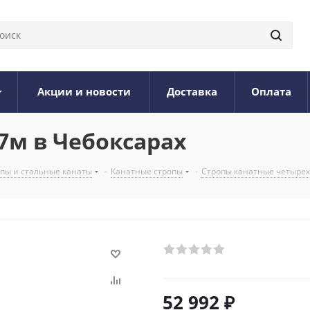
Акции и новости
Доставка
Оплата
7м в Чебоксарах
опы и стальные канаты
-
Канатные стропы
-
Стропы канатные четыре
52 992
₽