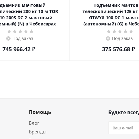
дъемник мачтовый
Подъемник мачто
ский 200 кг 10 м TOR
телескопический 125 кг 6 м TOR
10-200S DC 2-мачтовый
GTWY6-100 DC 1-мач
омный) (N) в Чебоксарах
(автономный) (G) в Чеб
Под заказ
Под заказ
745 966.42
₽
375 576.68
₽
Помощь
Будьте всег
Блог
Бренды