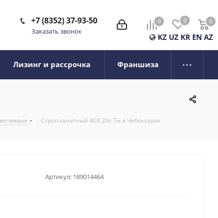
+7 (8352) 37-93-50
0
0
0
0
Заказать звонок
KZ
UZ
KR
EN
AZ
Лизинг и рассрочка
Франшиза
хветвевые
-
Строп канатный 4СК 20т 7м в Чебоксарах
Артикул:
189014464