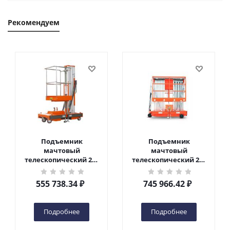
Рекомендуем
Подъемник
Подъемник
мачтовый
мачтовый
телескопический 200
телескопический 200
кг 6 м TOR GTWY6-200S
кг 10 м TOR GTWY10-
DC 2-мачтовый
200S DC 2-мачтовый
555 738.34
₽
745 966.42
₽
(автономный) (G) в
(автономный) (N) в
Чебоксарах
Чебоксарах
Подробнее
Подробнее