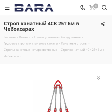
0
Строп канатный 4СК 25т 6м в
Чебоксарах
Главная
-
Каталог
-
Грузоподъемное оборудование
-
Грузовые стропы и стальные канаты
-
Канатные стропы
-
Стропы канатные четырехветвевые
-
Строп канатный 4СК 25т 6м в
Чебоксарах