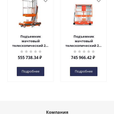
Подъемник
Подъемник
мачтовый
мачтовый
телескопический 200
телескопический 200
кг 6 м TOR GTWY6-200S
кг 10 м TOR GTWY10-
DC 2-мачтовый
200S DC 2-мачтовый
555 738.34
₽
745 966.42
₽
(автономный) (G) в
(автономный) (N) в
Чебоксарах
Чебоксарах
Подробнее
Подробнее
Компания