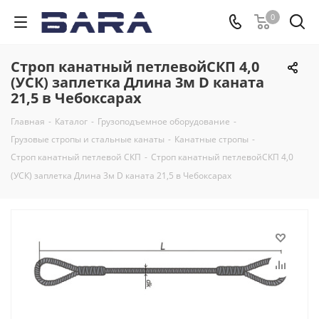
0
Строп канатный петлевойСКП 4,0
(УСК) заплетка Длина 3м D каната
21,5 в Чебоксарах
Главная
-
Каталог
-
Грузоподъемное оборудование
-
Грузовые стропы и стальные канаты
-
Канатные стропы
-
Строп канатный петлевой СКП
-
Строп канатный петлевойСКП 4,0
(УСК) заплетка Длина 3м D каната 21,5 в Чебоксарах