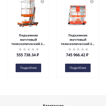
Подъемник
Подъемник
мачтовый
мачтовый
телескопический 200
телескопический 200
кг 6 м TOR GTWY6-200S
кг 10 м TOR GTWY10-
DC 2-мачтовый
200S DC 2-мачтовый
555 738.34
₽
745 966.42
₽
(автономный) (G) в
(автономный) (N) в
Чебоксарах
Чебоксарах
Подробнее
Подробнее
Компания