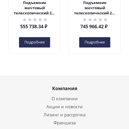
Подъемник
Подъемник
мачтовый
мачтовый
телескопический 200
телескопический 200
кг 6 м TOR GTWY6-200S
кг 10 м TOR GTWY10-
DC 2-мачтовый
200S DC 2-мачтовый
555 738.34
₽
745 966.42
₽
(автономный) (G) в
(автономный) (N) в
Чебоксарах
Чебоксарах
Подробнее
Подробнее
Компания
О компании
Акции и новости
Лизинг и рассрочка
Франшиза