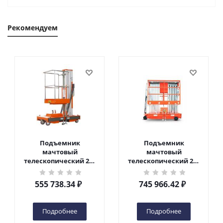
Рекомендуем
Подъемник
Подъемник
мачтовый
мачтовый
телескопический 200
телескопический 200
кг 6 м TOR GTWY6-200S
кг 10 м TOR GTWY10-
DC 2-мачтовый
200S DC 2-мачтовый
555 738.34
₽
745 966.42
₽
(автономный) (G) в
(автономный) (N) в
Чебоксарах
Чебоксарах
Подробнее
Подробнее