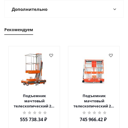
Дополнительно
Рекомендуем
Подъемник
Подъемник
мачтовый
мачтовый
телескопический 200
телескопический 200
кг 6 м TOR GTWY6-200S
кг 10 м TOR GTWY10-
DC 2-мачтовый
200S DC 2-мачтовый
555 738.34
₽
745 966.42
₽
(автономный) (G) в
(автономный) (N) в
Чебоксарах
Чебоксарах