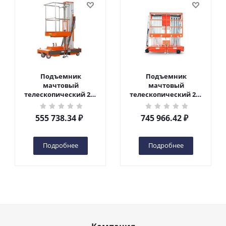
Подъемник
Подъемник
мачтовый
мачтовый
телескопический 200
телескопический 200
кг 6 м TOR GTWY6-200S
кг 10 м TOR GTWY10-
DC 2-мачтовый
200S DC 2-мачтовый
555 738.34
₽
745 966.42
₽
(автономный) (G) в
(автономный) (N) в
Чебоксарах
Чебоксарах
Подробнее
Подробнее