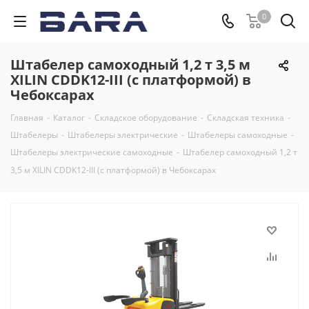
0
Штабелер самоходный 1,2 т 3,5 м
XILIN CDDK12-III (с платформой) в
Чебоксарах
Главная
-
Каталог
-
Складское оборудование
-
Складская техника
-
Штабелеры
-
Штабелеры электрические
-
Штабелеры самоходные
-
Штабелеры электрические самоходные
-
Штабелер самоходный 1,2 т
3,5 м XILIN CDDK12-III (с платформой) в Чебоксарах