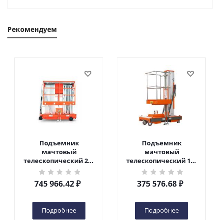
Рекомендуем
Подъемник
Подъемник
мачтовый
мачтовый
телескопический 200
телескопический 125
кг 10 м TOR GTWY10-
кг 6 м TOR GTWY6-100
200S DC 2-мачтовый
DC 1-мачтовый
745 966.42
₽
375 576.68
₽
(автономный) (N) в
(автономный) (G) в
Чебоксарах
Чебоксарах
Подробнее
Подробнее