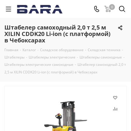
0
Штабелер самоходный 2,0 т 2,5 м
XILIN CDDK20 Li-ion (с платформой)
в Чебоксарах
Главная
-
Каталог
-
Складское оборудование
-
Складская техника
-
Штабелеры
-
Штабелеры электрические
-
Штабелеры самоходные
-
Штабелеры электрические самоходные
-
Штабелер самоходный 2,0 т
2,5 м XILIN CDDK20 Li-ion (с платформой) в Чебоксарах