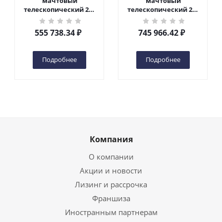
мачтовый
мачтовый
телескопический 200
телескопический 200
кг 6 м TOR GTWY6-200S
кг 10 м TOR GTWY10-
DC 2-мачтовый
200S DC 2-мачтовый
555 738.34
₽
745 966.42
₽
(автономный) (G) в
(автономный) (N) в
Чебоксарах
Чебоксарах
Подробнее
Подробнее
Компания
О компании
Акции и новости
Лизинг и рассрочка
Франшиза
Иностранным партнерам