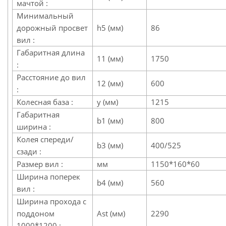
мачтой :
Минимальный
дорожный просвет
h5 (мм)
86
вил :
Габаритная длина
11 (мм)
1750
:
Расстояние до вил
12 (мм)
600
:
Колесная база :
y (мм)
1215
Габаритная
b1 (мм)
800
ширина :
Колея спереди/
b3 (мм)
400/525
сзади :
Размер вил :
мм
1150*160*60
Ширина поперек
b4 (мм)
560
вил :
Ширина прохода с
поддоном
Ast (мм)
2290
1000*1200 :