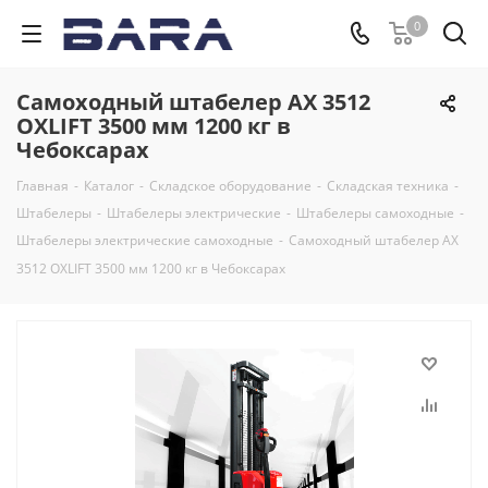
0
Самоходный штабелер AX 3512
OXLIFT 3500 мм 1200 кг в
Чебоксарах
Главная
-
Каталог
-
Складское оборудование
-
Складская техника
-
Штабелеры
-
Штабелеры электрические
-
Штабелеры самоходные
-
Штабелеры электрические самоходные
-
Самоходный штабелер AX
3512 OXLIFT 3500 мм 1200 кг в Чебоксарах