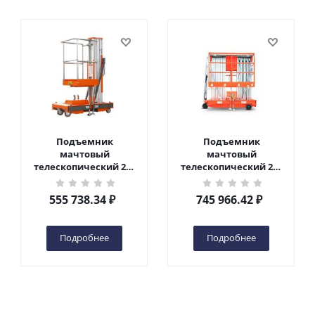
Подъемник
Подъемник
мачтовый
мачтовый
телескопический 200
телескопический 200
кг 6 м TOR GTWY6-200S
кг 10 м TOR GTWY10-
DC 2-мачтовый
200S DC 2-мачтовый
555 738.34
₽
745 966.42
₽
(автономный) (G) в
(автономный) (N) в
Чебоксарах
Чебоксарах
Подробнее
Подробнее