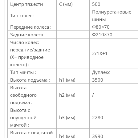
Центр тяжести :
C (мм)
500
Полиуретановые
Тип колес :
шины
Передние колеса :
Φ80×70
Задние колеса :
Φ210×70
Число колес:
передние/задние
2/1X+1
(X= приводное
колесо) :
Тип мачты :
Дуплекс
Высота подъёма :
h1 (мм)
3500
Высота
свободного
h2 (мм)
/
подъёма :
Высота с
опущенной
h3 (мм)
2280
мачтой :
Высота с поднятой
h4 (мм)
3990