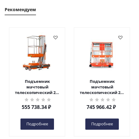
Рекомендуем
Подъемник
Подъемник
мачтовый
мачтовый
телескопический 200
телескопический 200
кг 6 м TOR GTWY6-200S
кг 10 м TOR GTWY10-
DC 2-мачтовый
200S DC 2-мачтовый
555 738.34
₽
745 966.42
₽
(автономный) (G) в
(автономный) (N) в
Чебоксарах
Чебоксарах
Подробнее
Подробнее