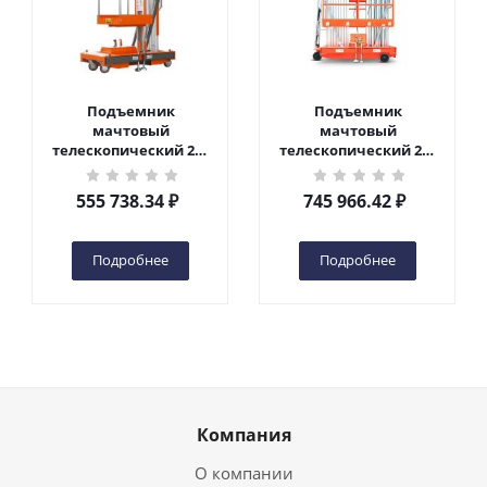
Подъемник
Подъемник
мачтовый
мачтовый
телескопический 200
телескопический 200
кг 6 м TOR GTWY6-200S
кг 10 м TOR GTWY10-
DC 2-мачтовый
200S DC 2-мачтовый
555 738.34
₽
745 966.42
₽
(автономный) (G) в
(автономный) (N) в
Чебоксарах
Чебоксарах
Подробнее
Подробнее
Компания
О компании