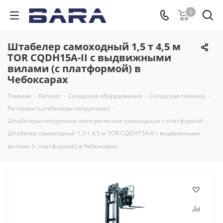
0
Штабелер самоходный 1,5 т 4,5 м
TOR CQDH15A-II с выдвижными
вилами (с платформой) в
Чебоксарах
Главная
-
Каталог
-
Складское оборудование
-
Складская техника
-
Ричтраки (штабелеры-погрузчики)
-
Штабелеры-погрузчики электрические самоходные с платформой
-
Штабелер самоходный 1,5 т 4,5 м TOR CQDH15A-II с выдвижными
вилами (с платформой) в Чебоксарах