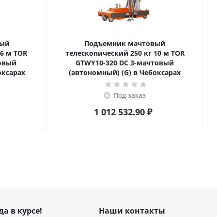
вый
Подъемник мачтовый
телескопический 250 кг 10 м TOR
товый
GTWY10-320 DC 3-мачтовый
оксарах
(автономный) (G) в Чебоксарах
Под заказ
1 012 532.90
₽
да в курсе!
Наши контакты