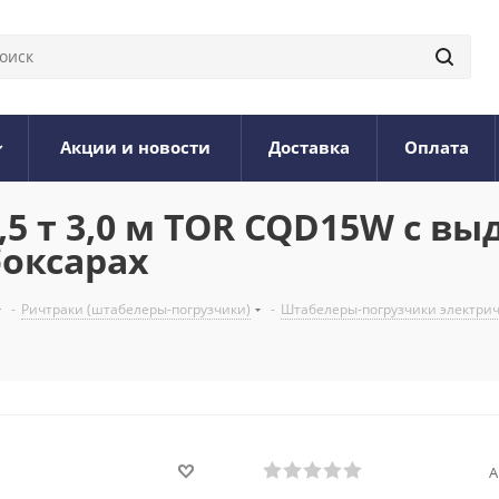
Акции и новости
Доставка
Оплата
5 т 3,0 м TOR CQD15W с в
боксарах
-
Ричтраки (штабелеры-погрузчики)
-
Штабелеры-погрузчики электри
А