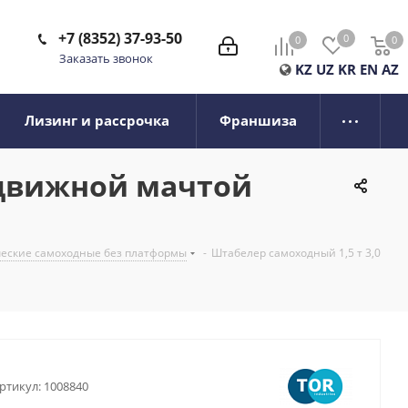
+7 (8352) 37-93-50
0
0
0
0
Заказать звонок
KZ
UZ
KR
EN
AZ
Лизинг и рассрочка
Франшиза
ыдвижной мачтой
ческие самоходные без платформы
-
Штабелер самоходный 1,5 т 3,0
ртикул:
1008840