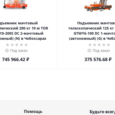
дъемник мачтовый
Подъемник мачто
ский 200 кг 10 м TOR
телескопический 125 кг 6 м TOR
10-200S DC 2-мачтовый
GTWY6-100 DC 1-мач
омный) (N) в Чебоксарах
(автономный) (G) в Чеб
Под заказ
Под заказ
745 966.42
₽
375 576.68
₽
Помощь
Будьте всег