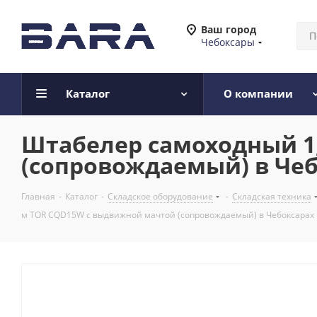
Ваш город
Чебоксары
Каталог
О компании
Штабелер самоходный 1,
(сопровождаемый) в Че
Главная
-
Каталог
-
Складское оборудование
-
Складская техника
м TOR CQD15W с выдвижной мачтой (сопровождаемый) в Чебоксарах