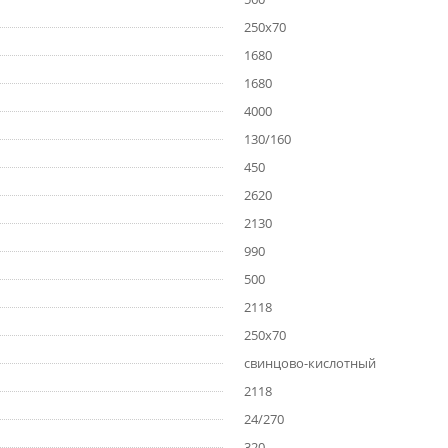
250х70
1680
1680
4000
130/160
450
2620
2130
990
500
2118
250х70
cвинцово-кислотный
2118
24/270
320