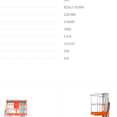
825х213х590
220-680
210х85
1660
5,5/6
127х57
520
3/6