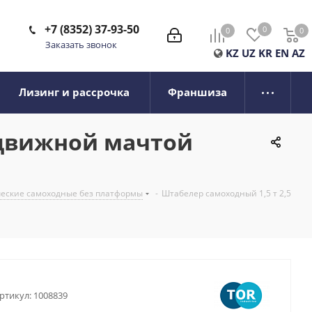
+7 (8352) 37-93-50
0
0
0
0
Заказать звонок
KZ
UZ
KR
EN
AZ
Лизинг и рассрочка
Франшиза
ыдвижной мачтой
ческие самоходные без платформы
-
Штабелер самоходный 1,5 т 2,5
ртикул:
1008839