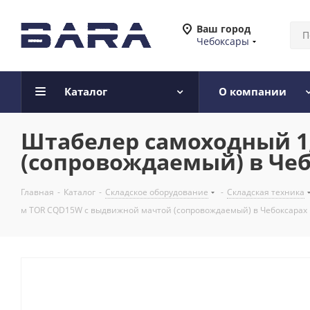
Ваш город
Чебоксары
Каталог
О компании
Штабелер самоходный 1,
(сопровождаемый) в Че
Главная
-
Каталог
-
Складское оборудование
-
Складская техника
м TOR CQD15W с выдвижной мачтой (сопровождаемый) в Чебоксарах