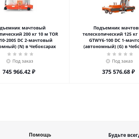
дъемник мачтовый
Подъемник мачто
ский 200 кг 10 м TOR
телескопический 125 кг 6 м TOR
10-200S DC 2-мачтовый
GTWY6-100 DC 1-мач
омный) (N) в Чебоксарах
(автономный) (G) в Чеб
Под заказ
Под заказ
745 966.42
₽
375 576.68
₽
Помощь
Будьте всег