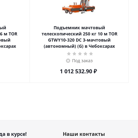
вый
Подъемник мачтовый
телескопический 250 кг 10 м TOR
товый
GTWY10-320 DC 3-мачтовый
оксарах
(автономный) (G) в Чебоксарах
Под заказ
1 012 532.90
₽
да в курсе!
Наши контакты