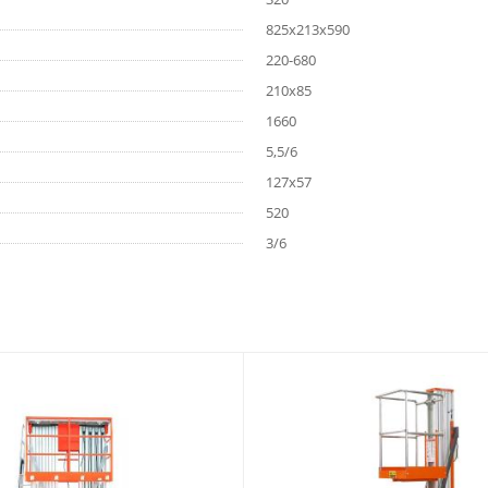
825х213х590
220-680
210х85
1660
5,5/6
127х57
520
3/6