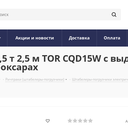
Акции и новости
Доставка
Оплата
5 т 2,5 м TOR CQD15W с в
боксарах
-
Ричтраки (штабелеры-погрузчики)
-
Штабелеры-погрузчики электри
А