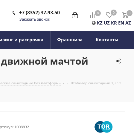
+7 (8352) 37-93-50
0
0
0
0
Заказать звонок
KZ
UZ
KR
EN
AZ
изинг и рассрочка
Франшиза
Контакты
выдвижной мачтой
ческие самоходные без платформы
-
Штабелер самоходный 1,25 т
ртикул:
1008832