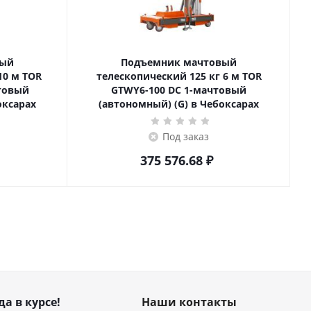
вый
Подъемник мачтовый
телескопический 125 кг 6 м TOR
товый
GTWY6-100 DC 1-мачтовый
оксарах
(автономный) (G) в Чебоксарах
Под заказ
375 576.68
₽
да в курсе!
Наши контакты