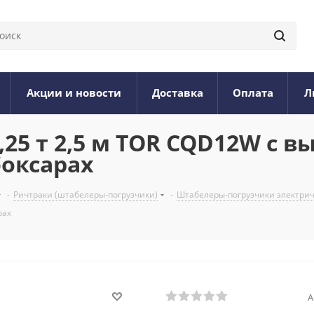
Акции и новости
Доставка
Оплата
Л
25 т 2,5 м TOR CQD12W с 
боксарах
-
Ричтраки (штабелеры-погрузчики)
-
Штабелеры-погрузчики электри
рах
А