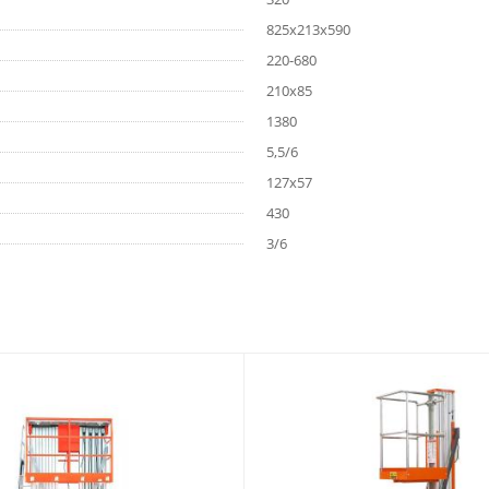
825х213х590
220-680
210х85
1380
5,5/6
127х57
430
3/6