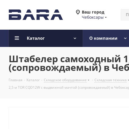
Ваш город
Чебоксары
Каталог
О компании
Штабелер самоходный 1,
(сопровождаемый) в Че
Главная
-
Каталог
-
Складское оборудование
-
Складская техника
2,5 м TOR CQD12W с выдвижной мачтой (сопровождаемый) в Чебокса