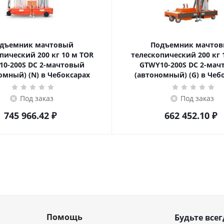
дъемник мачтовый
Подъемник мачто
ский 200 кг 10 м TOR
телескопический 200 кг 10 м TOR
10-200S DC 2-мачтовый
GTWY10-200S DC 2-мач
омный) (N) в Чебоксарах
(автономный) (G) в Чеб
Под заказ
Под заказ
745 966.42
₽
662 452.10
₽
Помощь
Будьте всег