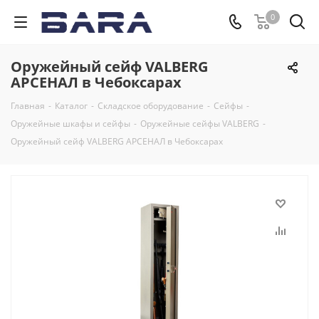
0
Оружейный сейф VALBERG
АРСЕНАЛ в Чебоксарах
Главная
-
Каталог
-
Складское оборудование
-
Сейфы
-
Оружейные шкафы и сейфы
-
Оружейные сейфы VALBERG
-
Оружейный сейф VALBERG АРСЕНАЛ в Чебоксарах