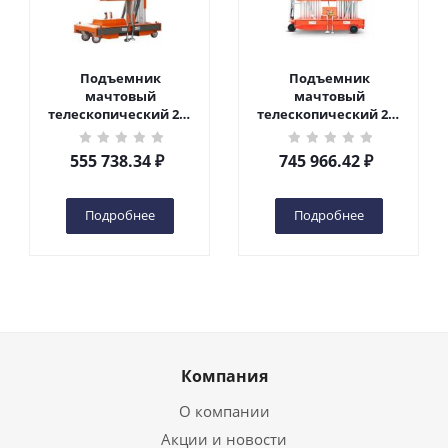
Подъемник
Подъемник
мачтовый
мачтовый
телескопический 200
телескопический 200
кг 6 м TOR GTWY6-200S
кг 10 м TOR GTWY10-
DC 2-мачтовый
200S DC 2-мачтовый
555 738.34
₽
745 966.42
₽
(автономный) (G) в
(автономный) (N) в
Чебоксарах
Чебоксарах
Подробнее
Подробнее
Компания
О компании
Акции и новости