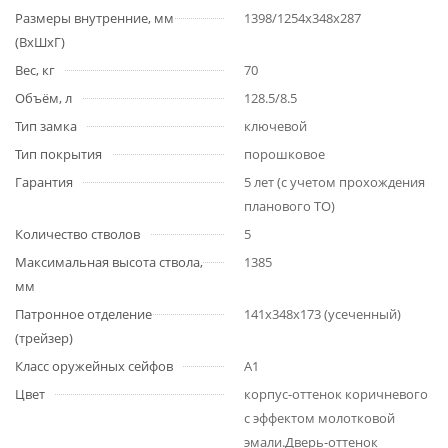
Размеры внутренние, мм
1398/1254x348x287
(ВхШхГ)
Вес, кг
70
Объём, л
128.5/8.5
Тип замка
ключевой
Тип покрытия
порошковое
Гарантия
5 лет (с учетом прохождения
планового ТО)
Количество стволов
5
Максимальная высота ствола,
1385
мм
Патронное отделение
141х348х173 (усеченный)
(трейзер)
Класс оружейных сейфов
А1
Цвет
корпус-оттенок коричневого
с эффектом молотковой
эмали.Дверь-оттенок