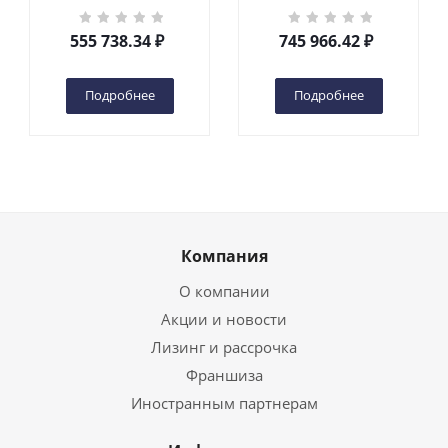
кг 6 м TOR GTWY6-200S
кг 10 м TOR GTWY10-
DC 2-мачтовый
200S DC 2-мачтовый
555 738.34
₽
745 966.42
₽
(автономный) (G) в
(автономный) (N) в
Чебоксарах
Чебоксарах
Подробнее
Подробнее
Компания
О компании
Акции и новости
Лизинг и рассрочка
Франшиза
Иностранным партнерам