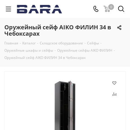
0
Оружейный сейф AIKO ФИЛИН 34 в
Чебоксарах
Главная
-
Каталог
-
Складское оборудование
-
Сейфы
-
Оружейные шкафы и сейфы
-
Оружейные сейфы AIKO ФИЛИН
-
Оружейный сейф AIKO ФИЛИН 34 в Чебоксарах