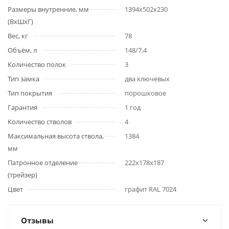
Размеры внутренние, мм
1394x502x230
(ВхШхГ)
Вес, кг
78
Объём, л
148/7,4
Количество полок
3
Тип замка
два ключевых
Тип покрытия
порошковое
Гарантия
1 год
Количество стволов
4
Максимальная высота ствола,
1384
мм
Патронное отделение
222x178x187
(трейзер)
Цвет
графит RAL 7024
Отзывы