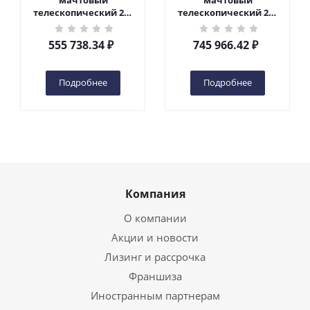
мачтовый
мачтовый
телескопический 200
телескопический 200
кг 6 м TOR GTWY6-200S
кг 10 м TOR GTWY10-
DC 2-мачтовый
200S DC 2-мачтовый
555 738.34
₽
745 966.42
₽
(автономный) (G) в
(автономный) (N) в
Чебоксарах
Чебоксарах
Подробнее
Подробнее
Компания
О компании
Акции и новости
Лизинг и рассрочка
Франшиза
Иностранным партнерам