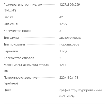
Размеры внутренние, мм
1227x396x259
(ВхШхГ)
Вес, кг
42
Объём, л
125/7
Количество полок
3
Тип замка
два ключевых
Тип покрытия
порошковое
Гарантия
1 год
Количество стволов
2
Максимальная высота ствола,
1217
мм
Патронное отделение
220х180х178
(трейзер)
Цвет
графит структурированный
(RAL 7024)