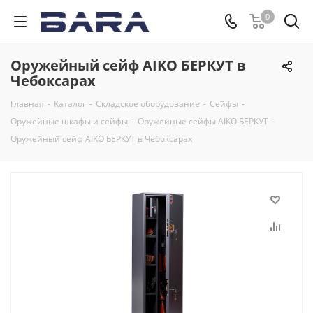
0
Оружейный сейф AIKO БЕРКУТ в
Чебоксарах
Главная
-
Каталог
-
Складское оборудование
-
Сейфы
-
Оружейные шкафы и сейфы
-
Оружейные сейфы AIKO БЕРКУТ
-
Оружейный сейф AIKO БЕРКУТ в Чебоксарах