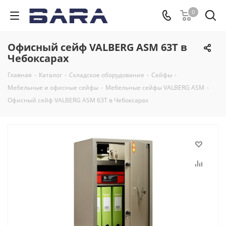
0
Офисный сейф VALBERG ASM 63T в
Чебоксарах
Главная
-
Каталог
-
Складское оборудование
-
Сейфы
-
Мебельные и офисные сейфы
-
Мебельные сейфы VALBERG ASM
-
Офисный сейф VALBERG ASM 63T в Чебоксарах