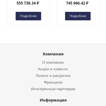
DC 2-мачтовый
200S DC 2-мачтовый
555 738.34
₽
745 966.42
₽
(автономный) (G) в
(автономный) (N) в
Чебоксарах
Чебоксарах
Подробнее
Подробнее
Компания
О компании
Акции и новости
Лизинг и рассрочка
Франшиза
Иностранным партнерам
Информация