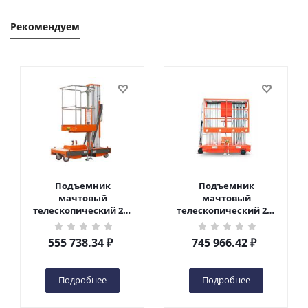
Рекомендуем
Подъемник
Подъемник
мачтовый
мачтовый
телескопический 200
телескопический 200
кг 6 м TOR GTWY6-200S
кг 10 м TOR GTWY10-
DC 2-мачтовый
200S DC 2-мачтовый
555 738.34
₽
745 966.42
₽
(автономный) (G) в
(автономный) (N) в
Чебоксарах
Чебоксарах
Подробнее
Подробнее