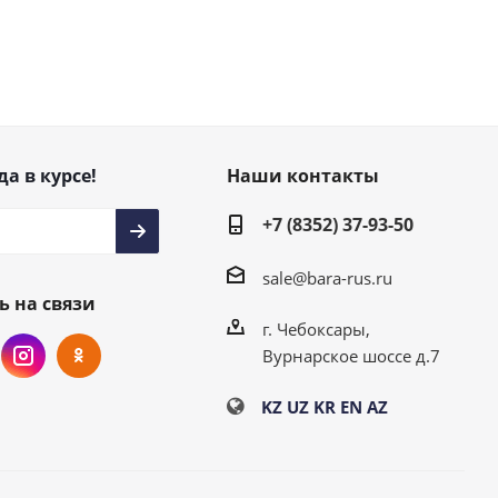
да в курсе!
Наши контакты
+7 (8352) 37-93-50
sale@bara-rus.ru
ь на связи
г. Чебоксары,
Вурнарское шоссе д.7
KZ
UZ
KR
EN
AZ