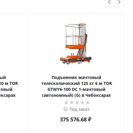
вый
Подъемник мачтовый
телескопический 125 кг 6 м TOR
товый
GTWY6-100 DC 1-мачтовый
оксарах
(автономный) (G) в Чебоксарах
Под заказ
375 576.68
₽