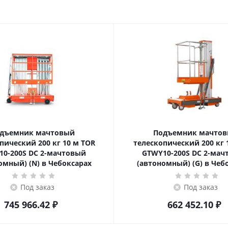
дъемник мачтовый
Подъемник мачто
ский 200 кг 10 м TOR
телескопический 200 кг 10 м TOR
10-200S DC 2-мачтовый
GTWY10-200S DC 2-мач
омный) (N) в Чебоксарах
(автономный) (G) в Чеб
Под заказ
Под заказ
745 966.42
₽
662 452.10
₽