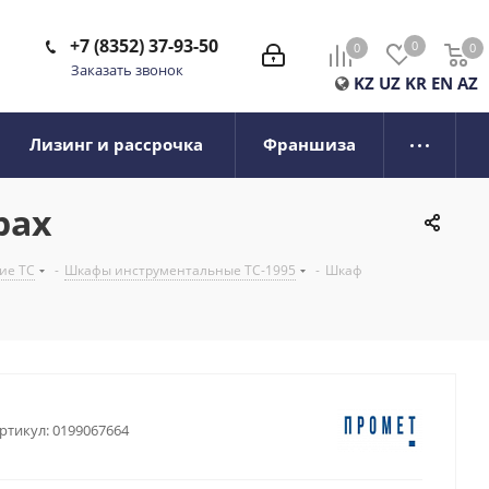
+7 (8352) 37-93-50
0
0
0
0
Заказать звонок
KZ
UZ
KR
EN
AZ
Лизинг и рассрочка
Франшиза
рах
ие ТС
-
Шкафы инструментальные TC-1995
-
Шкаф
ртикул:
0199067664