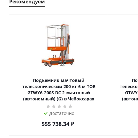
Рекомендуем
Подъемник мачтовый
По
телескопический 200 кг 6 м TOR
телескопиче
GTWY6-200S DC 2-мачтовый
GTWY
(автономный) (G) в Чебоксарах
(автон
Достаточно
555 738.34
₽