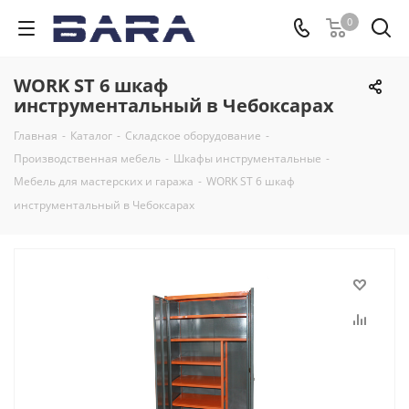
0
WORK ST 6 шкаф
инструментальный в Чебоксарах
Главная
-
Каталог
-
Складское оборудование
-
Производственная мебель
-
Шкафы инструментальные
-
Мебель для мастерских и гаража
-
WORK ST 6 шкаф
инструментальный в Чебоксарах