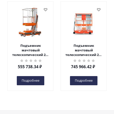
Подъемник
Подъемник
мачтовый
мачтовый
телескопический 200
телескопический 200
кг 6 м TOR GTWY6-200S
кг 10 м TOR GTWY10-
DC 2-мачтовый
200S DC 2-мачтовый
555 738.34
₽
745 966.42
₽
(автономный) (G) в
(автономный) (N) в
Чебоксарах
Чебоксарах
Подробнее
Подробнее