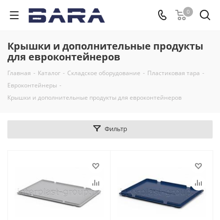
0
Крышки и дополнительные продукты
для евроконтейнеров
Главная
-
Каталог
-
Складское оборудование
-
Пластиковая тара
-
Евроконтейнеры
-
Крышки и дополнительные продукты для евроконтейнеров
Фильтр