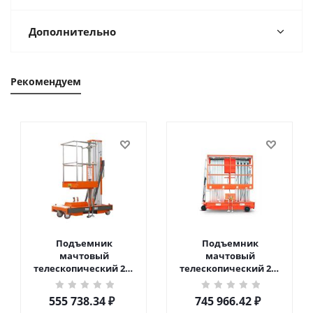
Дополнительно
Рекомендуем
Подъемник
Подъемник
мачтовый
мачтовый
телескопический 200
телескопический 200
кг 6 м TOR GTWY6-200S
кг 10 м TOR GTWY10-
DC 2-мачтовый
200S DC 2-мачтовый
555 738.34
₽
745 966.42
₽
(автономный) (G) в
(автономный) (N) в