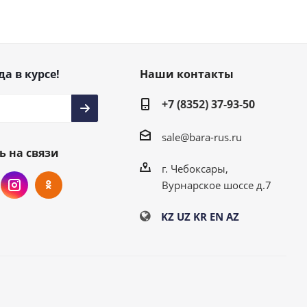
да в курсе!
Наши контакты
+7 (8352) 37-93-50
sale@bara-rus.ru
ь на связи
г. Чебоксары,
Вурнарское шоссе д.7
KZ
UZ
KR
EN
AZ