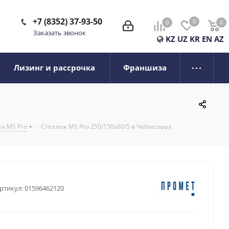
+7 (8352) 37-93-50
0
0
0
0
Заказать звонок
KZ
UZ
KR
EN
AZ
Лизинг и рассрочка
Франшиза
и MS Pro
-
Стеллаж MS Pro 250/150x60/5 в Чебоксарах
ртикул:
01596462120