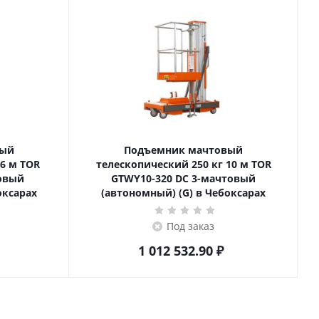
вый
Подъемник мачтовый
телескопический 250 кг 10 м TOR
товый
GTWY10-320 DC 3-мачтовый
оксарах
(автономный) (G) в Чебоксарах
Под заказ
1 012 532.90
₽