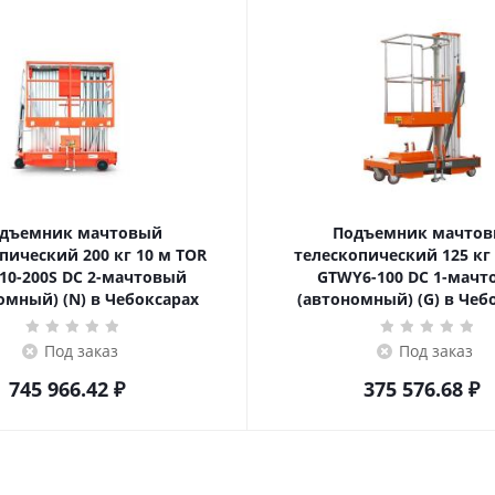
дъемник мачтовый
Подъемник мачто
ский 200 кг 10 м TOR
телескопический 125 кг 6 м TOR
10-200S DC 2-мачтовый
GTWY6-100 DC 1-мач
омный) (N) в Чебоксарах
(автономный) (G) в Чеб
Под заказ
Под заказ
745 966.42
₽
375 576.68
₽