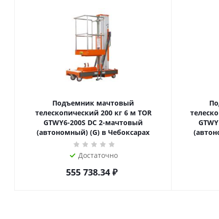
Подъемник мачтовый
По
телескопический 200 кг 6 м TOR
телескопиче
GTWY6-200S DC 2-мачтовый
GTWY
(автономный) (G) в Чебоксарах
(автон
Достаточно
555 738.34
₽