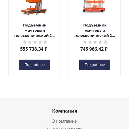
Подъемник
Подъемник
мачтовый
мачтовый
телескопический 200
телескопический 200
кг 6 м TOR GTWY6-200S
кг 10 м TOR GTWY10-
DC 2-мачтовый
200S DC 2-мачтовый
555 738.34
₽
745 966.42
₽
(автономный) (G) в
(автономный) (N) в
Чебоксарах
Чебоксарах
Подробнее
Подробнее
Компания
О компании