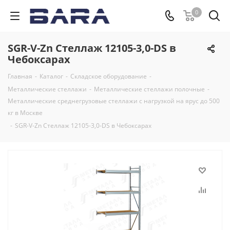
0
SGR-V-Zn Стеллаж 12105-3,0-DS в
Чебоксарах
Главная
-
Каталог
-
Складское оборудование
-
Металлические стеллажи
-
Металлические стеллажи полочные
-
Металлические среднегрузовые стеллажи с нагрузкой на ярус до 500
кг в Москве
-
SGR-V-Zn Стеллаж 12105-3,0-DS в Чебоксарах