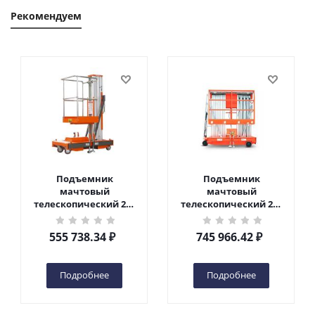
Рекомендуем
Подъемник
Подъемник
мачтовый
мачтовый
телескопический 200
телескопический 200
кг 6 м TOR GTWY6-200S
кг 10 м TOR GTWY10-
DC 2-мачтовый
200S DC 2-мачтовый
555 738.34
₽
745 966.42
₽
(автономный) (G) в
(автономный) (N) в
Чебоксарах
Чебоксарах
Подробнее
Подробнее