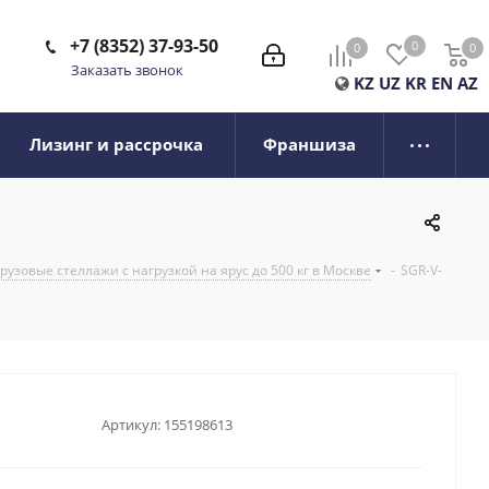
+7 (8352) 37-93-50
0
0
0
0
Заказать звонок
KZ
UZ
KR
EN
AZ
Лизинг и рассрочка
Франшиза
узовые стеллажи с нагрузкой на ярус до 500 кг в Москве
-
SGR-V-
Артикул:
155198613