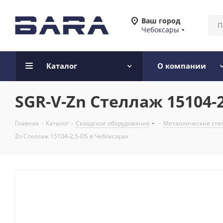
Ваш город
Чебоксары
Каталог
О компании
SGR-V-Zn Стеллаж 15104-
Главная
-
Каталог
-
Складское оборудование
-
Металлические сте
Zn Стеллаж 15104-2,5-DS в Чебоксарах