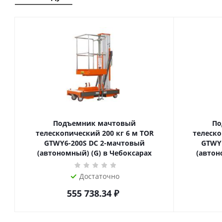
Подъемник мачтовый
По
телескопический 200 кг 6 м TOR
телескопиче
GTWY6-200S DC 2-мачтовый
GTWY
(автономный) (G) в Чебоксарах
(автон
Достаточно
555 738.34
₽