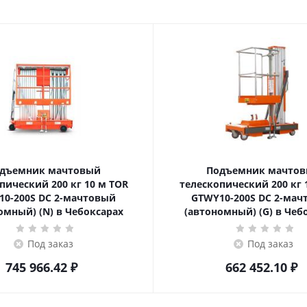
дъемник мачтовый
Подъемник мачто
ский 200 кг 10 м TOR
телескопический 200 кг 10 м TOR
10-200S DC 2-мачтовый
GTWY10-200S DC 2-мач
омный) (N) в Чебоксарах
(автономный) (G) в Чеб
Под заказ
Под заказ
745 966.42
₽
662 452.10
₽