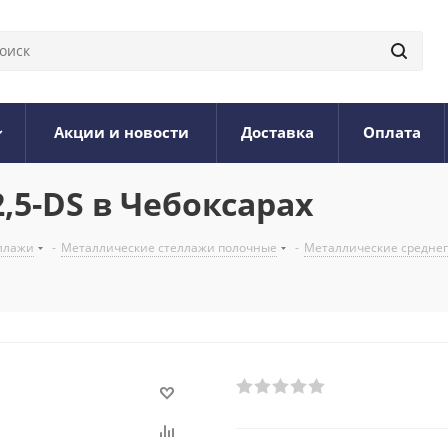
Акции и новости
Доставка
Оплата
2,5-DS в Чебоксарах
ллажи
-
Металлические стеллажи полочные
-
Металлические среднегр