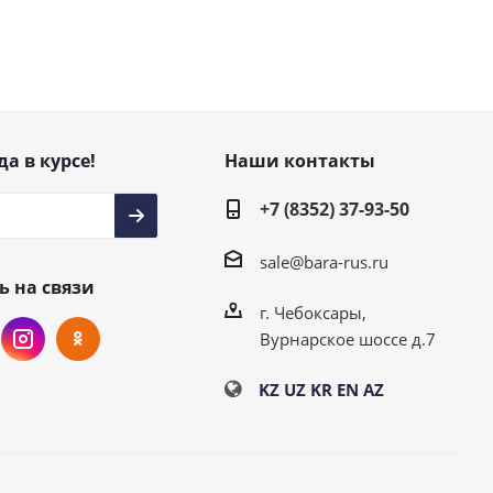
да в курсе!
Наши контакты
+7 (8352) 37-93-50
sale@bara-rus.ru
ь на связи
г. Чебоксары,
Вурнарское шоссе д.7
KZ
UZ
KR
EN
AZ