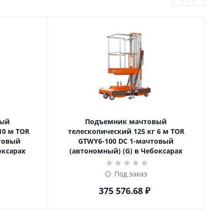
вый
Подъемник мачтовый
телескопический 125 кг 6 м TOR
товый
GTWY6-100 DC 1-мачтовый
оксарах
(автономный) (G) в Чебоксарах
Под заказ
375 576.68
₽