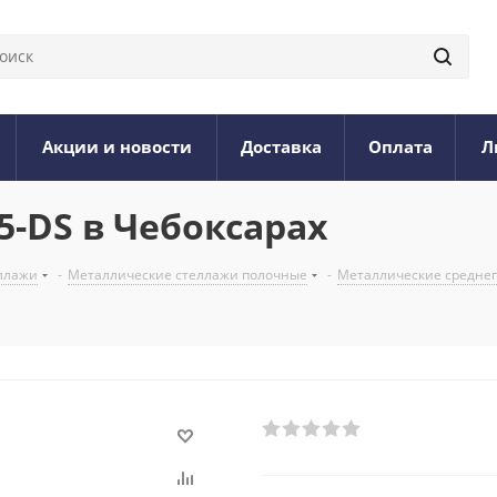
Акции и новости
Доставка
Оплата
Л
5-DS в Чебоксарах
ллажи
-
Металлические стеллажи полочные
-
Металлические среднегр