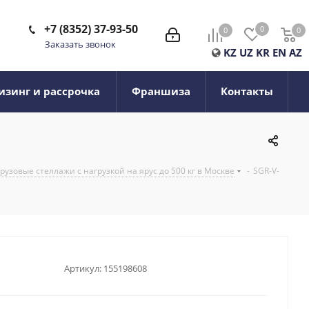
+7 (8352) 37-93-50
0
0
0
0
Заказать звонок
KZ
UZ
KR
EN
AZ
изинг и рассрочка
Франшиза
Контакты
узовые стеллажи с нагрузкой на ярус до 500 кг в Москве
-
SGR-V-
Артикул:
155198608