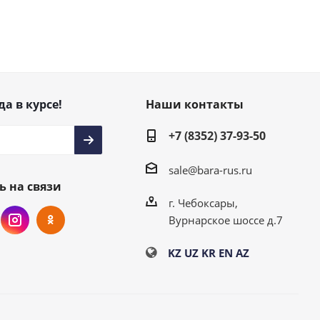
да в курсе!
Наши контакты
+7 (8352) 37-93-50
sale@bara-rus.ru
ь на связи
г. Чебоксары,
Вурнарское шоссе д.7
KZ
UZ
KR
EN
AZ