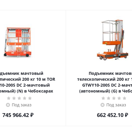
дъемник мачтовый
Подъемник мачто
ский 200 кг 10 м TOR
телескопический 200 кг 10 м TOR
10-200S DC 2-мачтовый
GTWY10-200S DC 2-мач
омный) (N) в Чебоксарах
(автономный) (G) в Чеб
Под заказ
Под заказ
745 966.42
₽
662 452.10
₽