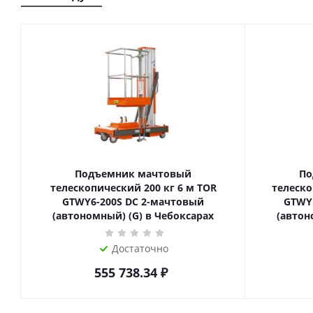
Подъемник мачтовый
По
телескопический 200 кг 6 м TOR
телескопиче
GTWY6-200S DC 2-мачтовый
GTWY
(автономный) (G) в Чебоксарах
(автон
Достаточно
555 738.34
₽