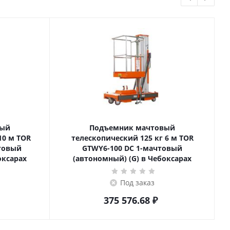
вый
Подъемник мачтовый
телескопический 125 кг 6 м TOR
товый
GTWY6-100 DC 1-мачтовый
оксарах
(автономный) (G) в Чебоксарах
Под заказ
375 576.68
₽