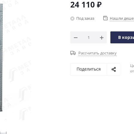
24 110
₽
Под заказ
Нашли деше
В корз
Рассчитать доставку
Ц
Поделиться
о