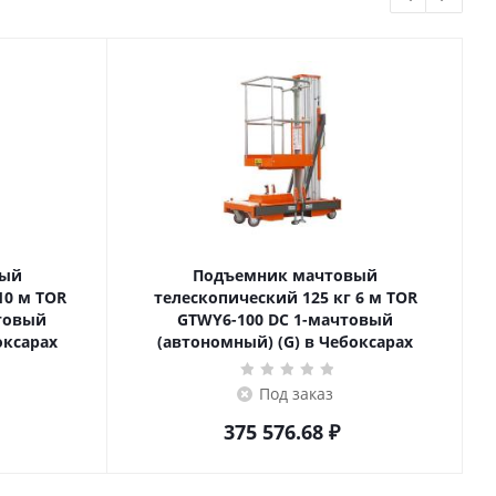
вый
Подъемник мачтовый
телескопический 125 кг 6 м TOR
товый
GTWY6-100 DC 1-мачтовый
оксарах
(автономный) (G) в Чебоксарах
Под заказ
375 576.68
₽