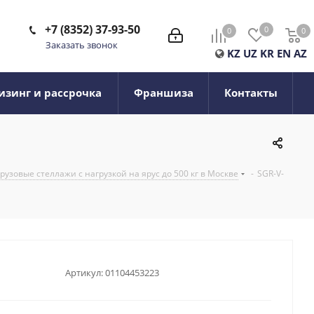
+7 (8352) 37-93-50
0
0
0
0
Заказать звонок
KZ
UZ
KR
EN
AZ
изинг и рассрочка
Франшиза
Контакты
узовые стеллажи с нагрузкой на ярус до 500 кг в Москве
-
SGR-V-
Артикул:
01104453223