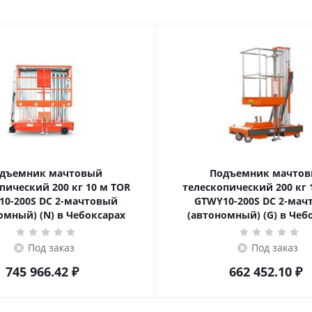
дъемник мачтовый
Подъемник мачто
ский 200 кг 10 м TOR
телескопический 200 кг 10 м TOR
10-200S DC 2-мачтовый
GTWY10-200S DC 2-мач
омный) (N) в Чебоксарах
(автономный) (G) в Чеб
Под заказ
Под заказ
745 966.42
₽
662 452.10
₽