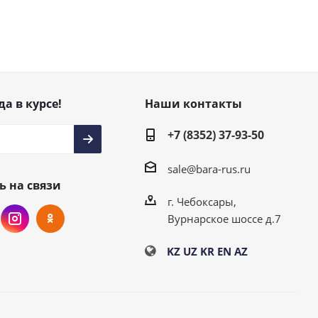
да в курсе!
Наши контакты
+7 (8352) 37-93-50
sale@bara-rus.ru
ь на связи
г. Чебоксары,
Вурнарское шоссе д.7
KZ
UZ
KR
EN
AZ