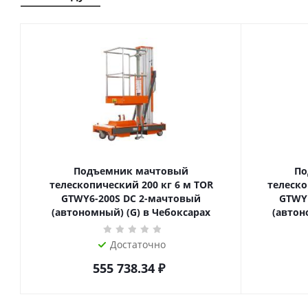
Подъемник мачтовый
По
телескопический 200 кг 6 м TOR
телескопиче
GTWY6-200S DC 2-мачтовый
GTWY
(автономный) (G) в Чебоксарах
(автон
Достаточно
555 738.34
₽