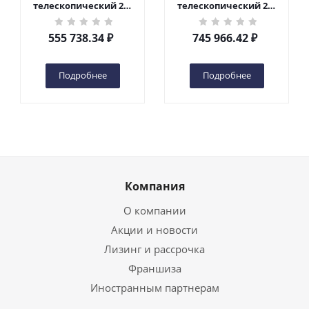
телескопический 200
телескопический 200
кг 6 м TOR GTWY6-200S
кг 10 м TOR GTWY10-
DC 2-мачтовый
200S DC 2-мачтовый
555 738.34
₽
745 966.42
₽
(автономный) (G) в
(автономный) (N) в
Чебоксарах
Чебоксарах
Подробнее
Подробнее
Компания
О компании
Акции и новости
Лизинг и рассрочка
Франшиза
Иностранным партнерам