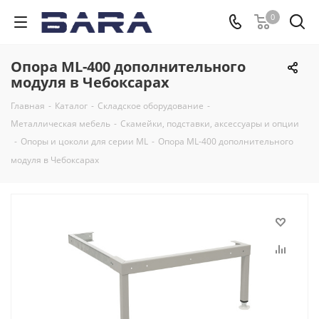
0
Опора ML-400 дополнительного
модуля в Чебоксарах
Главная
-
Каталог
-
Складское оборудование
-
Металлическая мебель
-
Скамейки, подставки, аксессуары и опции
-
Опоры и цоколи для серии ML
-
Опора ML-400 дополнительного
модуля в Чебоксарах