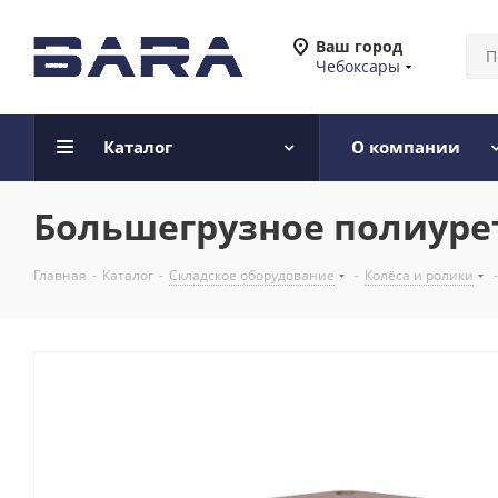
Ваш город
Чебоксары
Каталог
О компании
Большегрузное полиурет
Главная
-
Каталог
-
Складское оборудование
-
Колёса и ролики
-