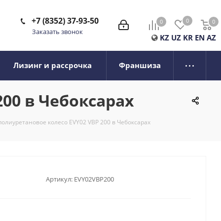
+7 (8352) 37-93-50
0
0
0
0
Заказать звонок
KZ
UZ
KR
EN
AZ
Лизинг и рассрочка
Франшиза
00 в Чебоксарах
олиуретановое колесо EVY02 VBP 200 в Чебоксарах
Артикул:
EVY02VBP200