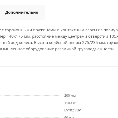
Дополнительно
 с торсионными пружинами и контактным слоем из полиуре
ер 140x175 мм, расстояние между центрами отверстий 105x1
вный ход колеса. Высота колёсной опоры 275/235 мм, грузо
промышленное оборудование различной грузоподъёмности.
200 мм
1100 кг
EVY02 VBP
60 мм