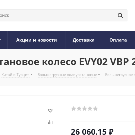
Акции и новости
Доставка
Оплата
ановое колесо EVY02 VBP 2
Китай и Турция
-
Большегрузные полиуретановые
-
Большегрузное п
26 060.15
₽