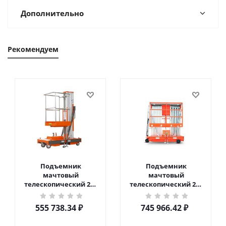
Дополнительно
Рекомендуем
Подъемник
Подъемник
мачтовый
мачтовый
телескопический 200
телескопический 200
кг 6 м TOR GTWY6-200S
кг 10 м TOR GTWY10-
DC 2-мачтовый
200S DC 2-мачтовый
555 738.34
₽
745 966.42
₽
(автономный) (G) в
(автономный) (N) в
Чебоксарах
Чебоксарах