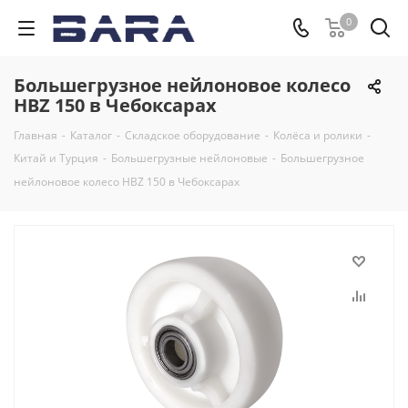
0
Большегрузное нейлоновое колесо
HBZ 150 в Чебоксарах
Главная
-
Каталог
-
Складское оборудование
-
Колёса и ролики
-
Китай и Турция
-
Большегрузные нейлоновые
-
Большегрузное
нейлоновое колесо HBZ 150 в Чебоксарах