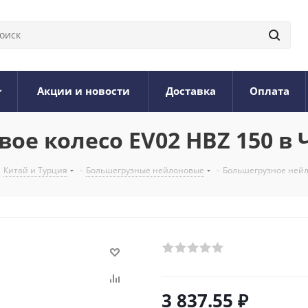
Акции и новости
Доставка
Оплата
ое колесо EV02 HBZ 150 в 
Китай и Турция
-
Большегрузные нейлоновые
-
Большегрузное нейл
3 837.55
₽