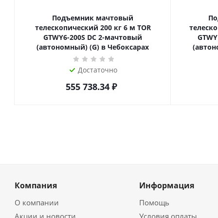
Подъемник мачтовый
По
телескопический 200 кг 6 м TOR
телескопиче
GTWY6-200S DC 2-мачтовый
GTWY
(автономный) (G) в Чебоксарах
(автон
Достаточно
555 738.34
₽
Компания
Информация
О компании
Помощь
Акции и новости
Условия оплаты