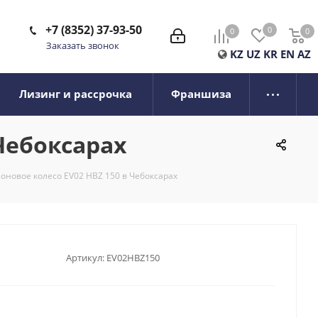
+7 (8352) 37-93-50
0
0
0
0
Заказать звонок
KZ
UZ
KR
EN
AZ
Лизинг и рассрочка
Франшиза
Чебоксарах
оновое колесо EV02 HBZ 150 в Чебоксарах
Артикул:
EV02HBZ150