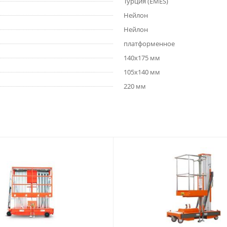
Турция (EMES)
Нейлон
Нейлон
платформенное
140x175 мм
105x140 мм
220 мм