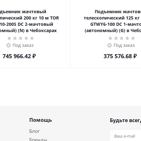
дъемник мачтовый
Подъемник мачто
ский 200 кг 10 м TOR
телескопический 125 кг 6 м TOR
10-200S DC 2-мачтовый
GTWY6-100 DC 1-мач
омный) (N) в Чебоксарах
(автономный) (G) в Чеб
Под заказ
Под заказ
745 966.42
₽
375 576.68
₽
Помощь
Будьте всег
Блог
Бренды