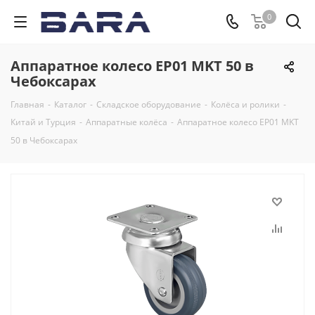
0
Аппаратное колесо EP01 MKT 50 в
Чебоксарах
Главная
-
Каталог
-
Складское оборудование
-
Колёса и ролики
-
Китай и Турция
-
Аппаратные колёса
-
Аппаратное колесо EP01 MKT
50 в Чебоксарах