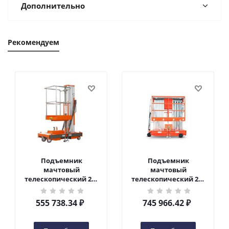
Дополнительно
Рекомендуем
Подъемник
Подъемник
мачтовый
мачтовый
телескопический 200
телескопический 200
кг 6 м TOR GTWY6-200S
кг 10 м TOR GTWY10-
DC 2-мачтовый
200S DC 2-мачтовый
555 738.34
₽
745 966.42
₽
(автономный) (G) в
(автономный) (N) в
Чебоксарах
Чебоксарах