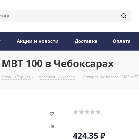
Акции и новости
Доставка
Оплата
 MBT 100 в Чебоксарах
Китай и Турция
-
Аппаратные колёса
-
Аппаратное колесо EM02 MBT 
424.35
₽