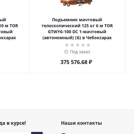
вый
Подъемник мачтовый
телескопический 125 кг 6 м TOR
товый
GTWY6-100 DC 1-мачтовый
оксарах
(автономный) (G) в Чебоксарах
Под заказ
375 576.68
₽
да в курсе!
Наши контакты