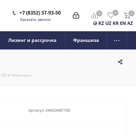
+7 (8352) 37-93-50
0
0
0
0
Заказать звонок
KZ
UZ
KR
EN
AZ
Лизинг и рассрочка
Франшиза
100 в Чебоксарах
Артикул:
EM02MBT100