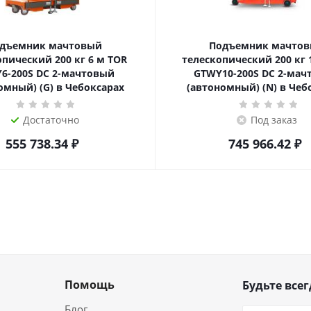
дъемник мачтовый
Подъемник мачто
еский 200 кг 6 м TOR
телескопический 200 кг 10 м TOR
6-200S DC 2-мачтовый
GTWY10-200S DC 2-мач
омный) (G) в Чебоксарах
(автономный) (N) в Чеб
Достаточно
Под заказ
555 738.34
₽
745 966.42
₽
Помощь
Будьте всег
Блог