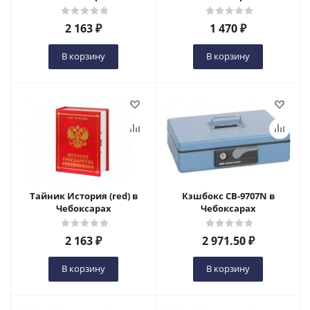
2 163
₽
1 470
₽
В корзину
В корзину
Тайник История (red) в
Кэшбокс CB-9707N в
Чебоксарах
Чебоксарах
2 163
₽
2 971.50
₽
В корзину
В корзину