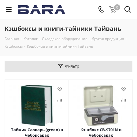
0
Кэшбоксы и книги-тайники Тайвань
Главная
-
Каталог
-
Складское оборудование
-
Другая продукция
-
Кэшбоксы
-
Кэшбоксы и книги-тайники Тайвань
Фильтр
Тайник Словарь (green) в
Кэшбокс CB-9701N в
Чебоксарах
Чебоксарах